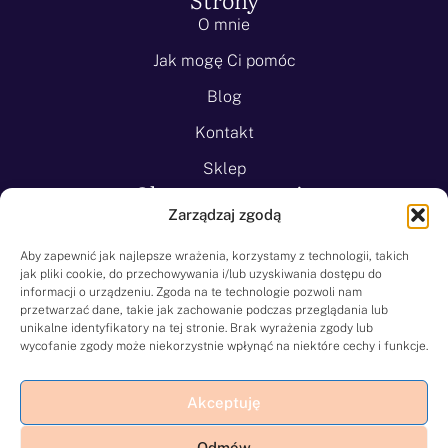
O mnie
Jak mogę Ci pomóc
Blog
Kontakt
Sklep
Obszary wsparcia
Zarządzaj zgodą
Lęk przed lataniem
Lęk uogólniony
Aby zapewnić jak najlepsze wrażenia, korzystamy z technologii, takich
jak pliki cookie, do przechowywania i/lub uzyskiwania dostępu do
Lęk przed śmiercią
informacji o urządzeniu. Zgoda na te technologie pozwoli nam
przetwarzać dane, takie jak zachowanie podczas przeglądania lub
Klaustrofobia
unikalne identyfikatory na tej stronie. Brak wyrażenia zgody lub
wycofanie zgody może niekorzystnie wpłynąć na niektóre cechy i funkcje.
Agorafobia
Zamartwianie
Akceptuję
Lęk wysokości
Odmów