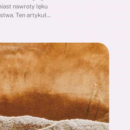
miast nawroty lęku
stwa. Ten artykuł
obiście zmagasz się
sobie …