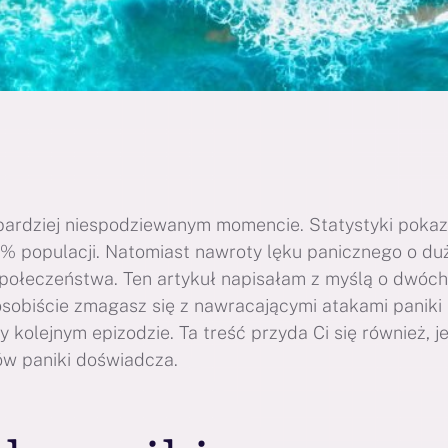
jbardziej niespodziewanym momencie. Statystyki pokaz
9% populacji. Natomiast nawroty lęku panicznego o du
połeczeństwa. Ten artykuł napisałam z myślą o dwóch
i osobiście zmagasz się z nawracającymi atakami paniki 
 kolejnym epizodzie. Ta treść przyda Ci się również, je
ów paniki doświadcza.