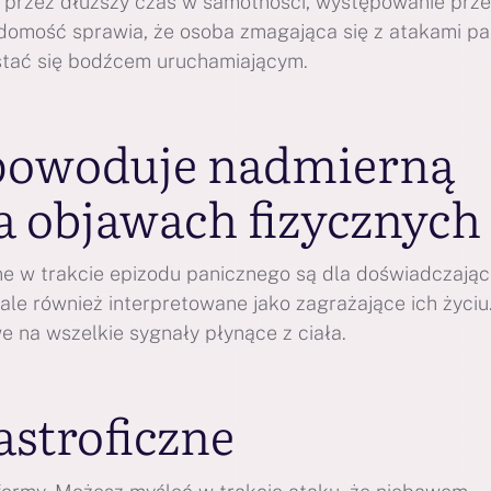
 przez dłuższy czas w samotności, występowanie prz
domość sprawia, że osoba zmagająca się z atakami pan
 stać się bodźcem uruchamiającym.
 powoduje nadmierną
a objawach fizycznych
ne w trakcie epizodu panicznego są dla doświadczając
ale również interpretowane jako zagrażające ich życiu
we na wszelkie sygnały płynące z ciała.
astroficzne