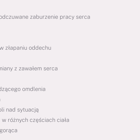
e odczuwane zaburzenie pracy serca
i w złapaniu oddechu
amiany z zawałem serca
dzącego omdlenia
a
li nad sytuacją
 w różnych częściach ciała
 gorąca