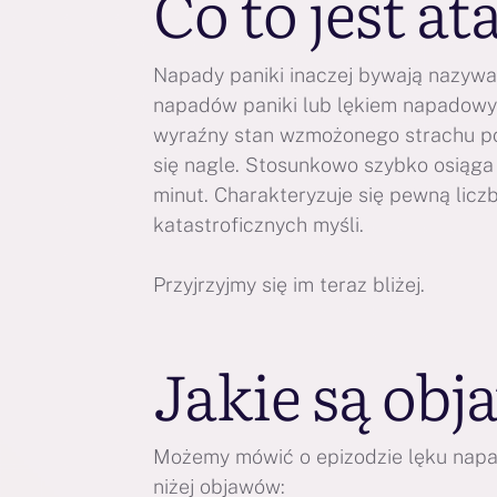
Co to jest at
Napady paniki inaczej bywają nazywa
napadów paniki lub lękiem napadowy
wyraźny stan wzmożonego strachu po
się nagle. Stosunkowo szybko osiąga
minut. Charakteryzuje się pewną licz
katastroficznych myśli.
Przyjrzyjmy się im teraz bliżej.
Jakie są obj
Możemy mówić o epizodzie lęku napa
niżej objawów: