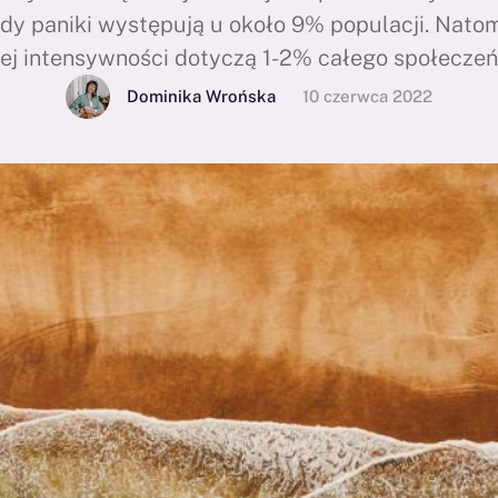
dy paniki występują u około 9% populacji. Nato
ej intensywności dotyczą 1-2% całego społeczeń
o dwóch typach osób. Jest on dla Ciebie, jeśli os
Dominika Wrońska
10 czerwca 2022
acającymi atakami paniki i zastanawiasz się jak 