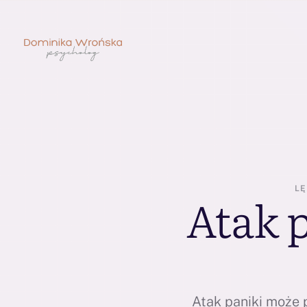
LĘ
Atak p
Atak paniki może 