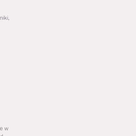
iki,
ie w