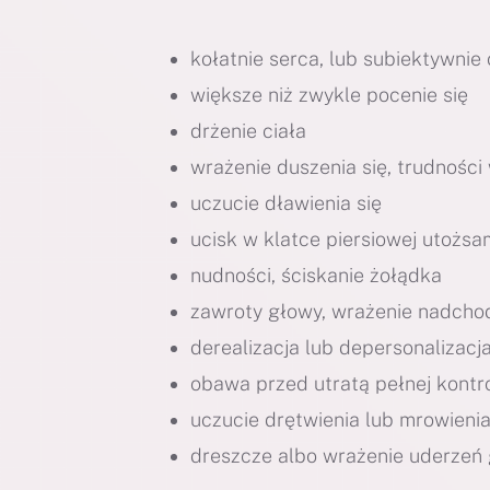
kołatnie serca, lub subiektywni
większe niż zwykle pocenie się
drżenie ciała
wrażenie duszenia się, trudnośc
uczucie dławienia się
ucisk w klatce piersiowej utożs
nudności, ściskanie żołądka
zawroty głowy, wrażenie nadcho
derealizacja lub depersonalizacj
obawa przed utratą pełnej kontro
uczucie drętwienia lub mrowienia
dreszcze albo wrażenie uderzeń