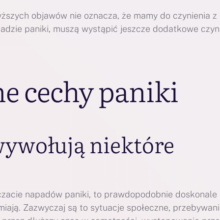
szych objawów nie oznacza, że mamy do czynienia z
adzie paniki, muszą wystąpić jeszcze dodatkowe czynn
ne cechy paniki
 wywołują niektóre
adczacie napadów paniki, to prawdopodobnie doskonale
amiają. Zazwyczaj są to sytuacje społeczne, przebywan