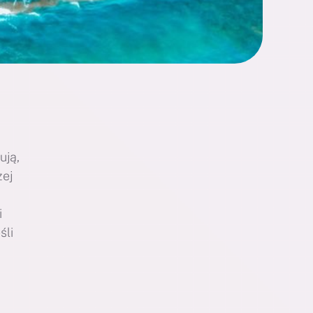
ują,
żej
i
śli