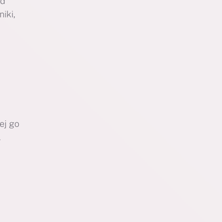
ed
iki,
ej go
.