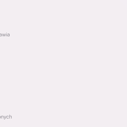
awia
onych