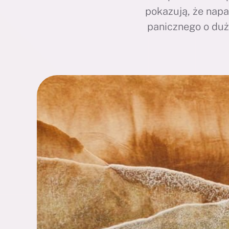
pokazują, że napa
panicznego o duż
napisałam z myślą 
z nawr