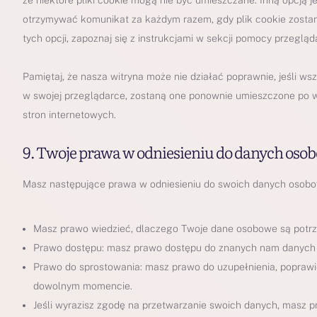
że niektóre pliki cookie mogą nie być umieszczane. Inną opcją j
otrzymywać komunikat za każdym razem, gdy plik cookie zostan
tych opcji, zapoznaj się z instrukcjami w sekcji pomocy przegląda
Pamiętaj, że nasza witryna może nie działać poprawnie, jeśli wszy
w swojej przeglądarce, zostaną one ponownie umieszczone po
stron internetowych.
9. Twoje prawa w odniesieniu do danych os
Masz następujące prawa w odniesieniu do swoich danych osob
Masz prawo wiedzieć, dlaczego Twoje dane osobowe są potrze
Prawo dostępu: masz prawo dostępu do znanych nam danych
Prawo do sprostowania: masz prawo do uzupełnienia, popraw
dowolnym momencie.
Jeśli wyrazisz zgodę na przetwarzanie swoich danych, masz 