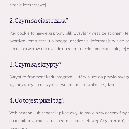
stronie internetowej.
2. Czym są ciasteczka?
Plik cookie to niewielki prosty plik wysyłany wraz ze stronami 
twardym komputera lub innego urządzenia. Informacje w nich
lub do serwerów odpowiednich stron trzecich podczas kolejnej w
3. Czym są skrypty?
Skrypt to fragment kodu programu, który służy do prawidłowego 
wykonywany na naszym serwerze lub na twoim urządzeniu.
4. Co to jest pixel tag?
Web beacon (lub znacznik pikselowy) to mały, niewidoczny fragme
do monitorowania ruchu na stronie internetowej. Aby to zrobić,
beaconów.