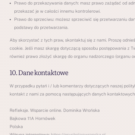
Prawo do przekazywania danych: masz prawo zażądać od admi
przekazać je w całości innemu kontrolerowi.
Prawo do sprzeciwu: możesz sprzeciwić się przetwarzaniu dan
podstawy do przetwarzania.
Aby skorzystać z tych praw, skontaktuj się z nami. Proszę odni
cookie. Jeśli masz skargę dotyczącą sposobu postępowania z Tw
również prawo złożyć skargę do organu nadzorczego (organu o
10. Dane kontaktowe
W przypadku pytań i / lub komentarzy dotyczących naszej polity
kontakt z nami za pomocą następujących danych kontaktowych
Refleksje. Wsparcie online. Dominika Wrońska
Bajkowa 11A Hornówek
Polska
Witryna internetowa:
https://psychologwronska.pl