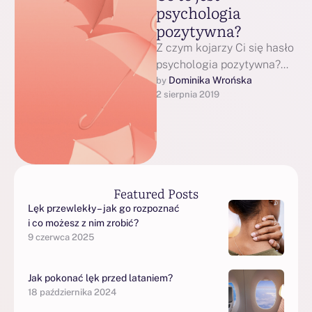
psychologia
pozytywna?
Z czym kojarzy Ci się hasło
psychologia pozytywna?
Czy jedynie z pozytywnymi
Dominika Wrońska
by 
2 sierpnia 2019
emocjami i wieczną
radością? Z wizją …
Featured Posts
Lęk przewlekły – jak go rozpoznać
i co możesz z nim zrobić?
9 czerwca 2025
Jak pokonać lęk przed lataniem?
18 października 2024