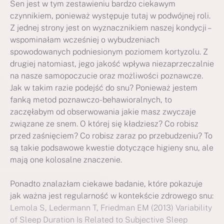
Sen jest w tym zestawieniu bardzo ciekawym
czynnikiem, ponieważ występuje tutaj w podwójnej roli.
Z jednej strony jest on wyznacznikiem naszej kondycji –
wspominałam wcześniej o wybudzeniach
spowodowanych podniesionym poziomem kortyzolu. Z
drugiej natomiast, jego jakość wpływa niezaprzeczalnie
na nasze samopoczucie oraz możliwości poznawcze.
Jak w takim razie podejść do snu? Ponieważ jestem
fanką metod poznawczo-behawioralnych, to
zaczęłabym od obserwowania jakie masz zwyczaje
związane ze snem. O której się kładziesz? Co robisz
przed zaśnięciem? Co robisz zaraz po przebudzeniu? To
są takie podsawowe kwestie dotyczące higieny snu, ale
mają one kolosalne znaczenie.
Ponadto znalazłam ciekawe badanie, które pokazuje
jak ważna jest regularność w kontekście zdrowego snu:
Lemola S, Ledermann T, Friedman EM (2013) Variability
of Sleep Duration Is Related to Subjective Sleep