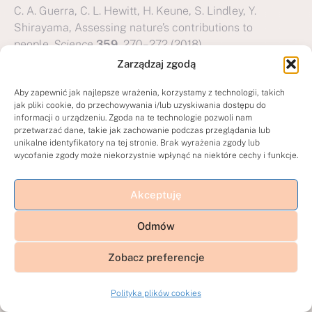
C. A. Guerra, C. L. Hewitt, H. Keune, S. Lindley, Y.
Shirayama, Assessing nature’s contributions to
people.
Science
359
, 270–272 (2018).
Zarządzaj zgodą
Unikaj przepracowania
Aby zapewnić jak najlepsze wrażenia, korzystamy z technologii, takich
jak pliki cookie, do przechowywania i/lub uzyskiwania dostępu do
informacji o urządzeniu. Zgoda na te technologie pozwoli nam
Bez wątpienia pracujemy za dużo. Z danych Eurostatu
przetwarzać dane, takie jak zachowanie podczas przeglądania lub
wynika, że Polska zamyka podium najdłużej
unikalne identyfikatory na tej stronie. Brak wyrażenia zgody lub
wycofanie zgody może niekorzystnie wpłynąć na niektóre cechy i funkcje.
pracujących krajów Unii Europejskiej. Badacze
dopatrują się przyczyn w aspiracjach zawodowych oraz
w nadmiernym perfekcjonizmie. Ja zastanawiam się nad
Akceptuję
efektywnością pracy, która wymaga ciągłego skupienia
przez więcej niż 6 godzin. Ciekawa jestem co by się
Odmów
stało gdybyśmy starali się pracować mniej, ale bardziej
Zobacz preferencje
wydajnie? Czy może jest tak, że nie możemy pracować
mniej, bo w miejsce, które powstanie po zwiększeniu
efektywności wrzucimy nowe zadania?
Polityka plików cookies