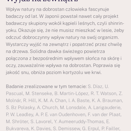
Wpływ natury na dobrostan człowieka fascynuje
badaczy od lat. W Japonii powstał nawet cały projekt
badawczy skupiony wokół kąpieli leśnych, czyli shinrin-
yoku. Okazuje się, że nie musisz mieszkać w lesie, żeby
odczuć dobroczynny wpływ natury na swój organizm.
Wystarczy wyjść na zewnątrz i popatrzeć przez chwilę
na drzewa. Solidna dawka świeżego powietrza
połączona z bezpośrednim wpływem słońca na skórę i
oczy, zauważalnie wpływa na dobrostan. Poprawia się
jakość snu, obniża poziom kortyzolu we krwi.
Badanie zrealizowane w tym temacie:
S. Díaz, U.
Pascual, M. Stenseke, B. Martin-López, R. T. Watson, Z.
Molnár, R. Hill, K. M. A. Chan, I. A. Baste, K. A. Brauman,
S. Bz Polasky, A. Church, M. Lonsdale, A. Larigauderie,
P. W. Leadley, A. P. E. van Oudenhoven, F. van der Plaat,
M. Shröter, S. Lavorel, Y. Aumeeruddy-Thomas, E.
Bukvareva, K. Davies, S. Demissew, G. Erpul, P. Failler,