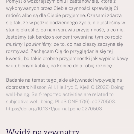
Pomyśl o wczorajszym dniu i zastanów się, które z
wykonywanych przez Ciebie czynności sprawiają Ci
radość albo są dla Ciebie przyjemne. Czasami zdarza
się tak, że w pędzie codziennego życia, nie jesteśmy w
stanie określić, co nam sprawia przyjemność, a co nie.
Jesteśmy tak bardzo skoncentrowani na tym co robić
musimy
i
powinniśmy
, że to, co nas cieszy zaczyna się
rozmywać. Zachęcam Cię do przyglądania się tej
kwestii, bo takie drobne przyjemnostki jak wypicie kawy
w ulubionym kubku, na koniec dnia robią różnicę.
Badanie na temat tego jakie aktywności wpływają na
dobrostan:
Nilsson AH, Hellryd E, Kjell O (2022) Doing
well-being: Self-reported activities are related to
subjective well-being. PLoS ONE 17(6): e0270503.
https://doi.org/10.1371/journal.pone.0270503
Wyjdź na zewnątrz