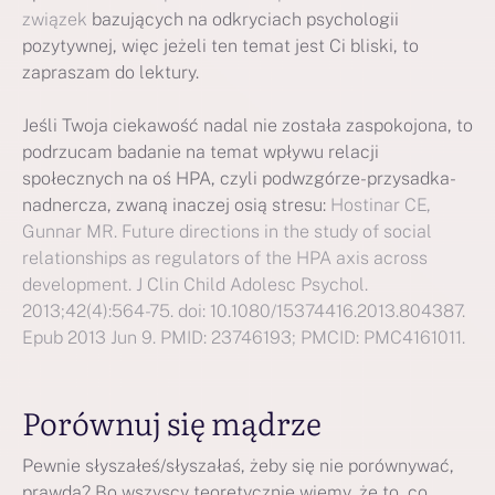
związek
bazujących na odkryciach psychologii
pozytywnej, więc jeżeli ten temat jest Ci bliski, to
zapraszam do lektury.
Jeśli Twoja ciekawość nadal nie została zaspokojona, to
podrzucam badanie na temat wpływu relacji
społecznych na oś HPA, czyli podwzgórze-przysadka-
nadnercza, zwaną inaczej osią stresu:
Hostinar CE,
Gunnar MR. Future directions in the study of social
relationships as regulators of the HPA axis across
development. J Clin Child Adolesc Psychol.
2013;42(4):564-75. doi: 10.1080/15374416.2013.804387.
Epub 2013 Jun 9. PMID: 23746193; PMCID: PMC4161011.
Porównuj się mądrze
Pewnie słyszałeś/słyszałaś, żeby się nie porównywać,
prawda? Bo wszyscy teoretycznie wiemy, że to, co