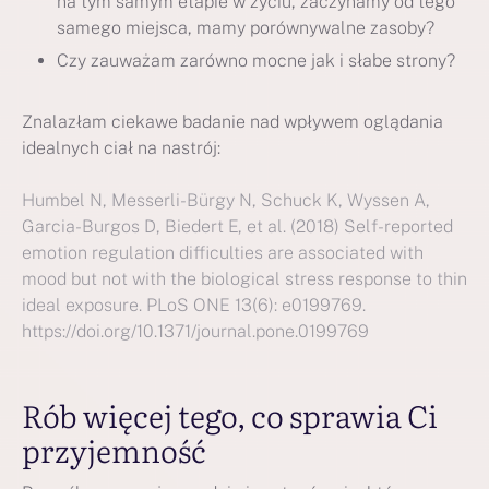
na tym samym etapie w życiu, zaczynamy od tego
samego miejsca, mamy porównywalne zasoby?
Czy zauważam zarówno mocne jak i słabe strony?
Znalazłam ciekawe badanie nad wpływem oglądania
idealnych ciał na nastrój:
Humbel N, Messerli-Bürgy N, Schuck K, Wyssen A,
Garcia-Burgos D, Biedert E, et al. (2018) Self-reported
emotion regulation difficulties are associated with
mood but not with the biological stress response to thin
ideal exposure. PLoS ONE 13(6): e0199769.
https://doi.org/10.1371/journal.pone.0199769
Rób więcej tego, co sprawia Ci
przyjemność