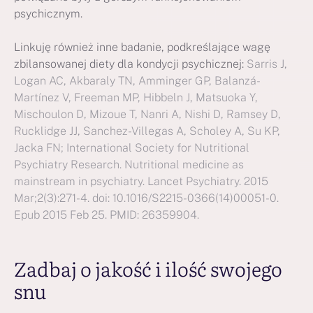
psychicznym.
Linkuję również inne badanie, podkreślające wagę
zbilansowanej diety dla kondycji psychicznej:
Sarris J,
Logan AC, Akbaraly TN, Amminger GP, Balanzá-
Martínez V, Freeman MP, Hibbeln J, Matsuoka Y,
Mischoulon D, Mizoue T, Nanri A, Nishi D, Ramsey D,
Rucklidge JJ, Sanchez-Villegas A, Scholey A, Su KP,
Jacka FN; International Society for Nutritional
Psychiatry Research. Nutritional medicine as
mainstream in psychiatry. Lancet Psychiatry. 2015
Mar;2(3):271-4. doi: 10.1016/S2215-0366(14)00051-0.
Epub 2015 Feb 25. PMID: 26359904.
Zadbaj o jakość i ilość swojego
snu