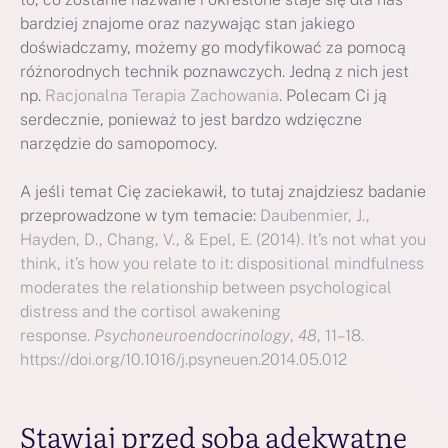
bardziej znajome oraz nazywając stan jakiego
doświadczamy, możemy go modyfikować za pomocą
różnorodnych technik poznawczych. Jedną z nich jest
np.
Racjonalna Terapia Zachowania
. Polecam Ci ją
serdecznie, ponieważ to jest bardzo wdzięczne
narzędzie do samopomocy.
A jeśli temat Cię zaciekawił, to tutaj znajdziesz badanie
przeprowadzone w tym temacie:
Daubenmier, J.,
Hayden, D., Chang, V., & Epel, E. (2014). It’s not what you
think, it’s how you relate to it: dispositional mindfulness
moderates the relationship between psychological
distress and the cortisol awakening
response.
Psychoneuroendocrinology
,
48
, 11–18.
https://doi.org/10.1016/j.psyneuen.2014.05.012
Stawiaj przed sobą adekwatne