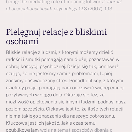
being: the mediating role of meaningful work.”
Journal
of occupational health psychology
12.3 (2007): 193.
Pielęgnuj relacje z bliskimi
osobami
Bliskie relacje z ludźmi, z którymi możemy dzielić
radości i smutki pomagają nam dłużej pozostawać w
dobrej kondycji psychicznej. Dzieje się tak, ponieważ
czując, że nie jesteśmy sami z problemami, lepiej
znosimy doświadczany stres. Ponadto bliscy, z którymi
dzielimy pasje, pomagają nam odczuwać więcej emocji
pozytywnych w ciągu dnia. Okazuje się też, że
możliwość opiekowania się innymi ludźmi, podnosi nasz
poziom szczęścia. Ciekawe jest to, że ilość tych relacji
nie ma takiego znaczenia dla naszego dobrostanu.
Kluczowa jest ich jakość. Jakiś czas temu
opublikowałam
wpis na temat sposobów dbania o