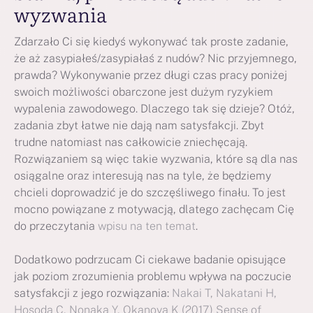
wyzwania
Zdarzało Ci się kiedyś wykonywać tak proste zadanie,
że aż zasypiałeś/zasypiałaś z nudów? Nic przyjemnego,
prawda? Wykonywanie przez długi czas pracy poniżej
swoich możliwości obarczone jest dużym ryzykiem
wypalenia zawodowego. Dlaczego tak się dzieje? Otóż,
zadania zbyt łatwe nie dają nam satysfakcji. Zbyt
trudne natomiast nas całkowicie zniechęcają.
Rozwiązaniem są więc takie wyzwania, które są dla nas
osiągalne oraz interesują nas na tyle, że będziemy
chcieli doprowadzić je do szczęśliwego finału. To jest
mocno powiązane z motywacją, dlatego zachęcam Cię
do przeczytania
wpisu na ten temat
.
Dodatkowo podrzucam Ci ciekawe badanie opisujące
jak poziom zrozumienia problemu wpływa na poczucie
satysfakcji z jego rozwiązania:
Nakai T, Nakatani H,
Hosoda C, Nonaka Y, Okanoya K (2017) Sense of