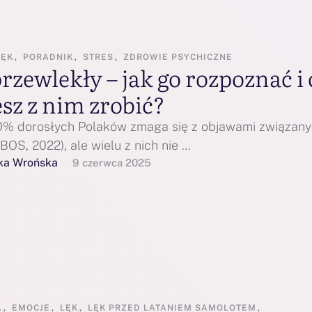
LĘK
,
PORADNIK
,
STRES
,
ZDROWIE PSYCHICZNE
rzewlekły – jak go rozpoznać i 
sz z nim zrobić?
% dorosłych Polaków zmaga się z objawami związany
BOS, 2022), ale wielu z nich nie …
ka Wrońska
9 czerwca 2025
A
,
EMOCJE
,
LĘK
,
LĘK PRZED LATANIEM SAMOLOTEM
,