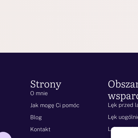
Strony
Obsza
wspar
O mnie
Lęk przed l
Jak mogę Ci pomóc
Lęk uogólni
Blog
Lęk przed ś
Kontakt