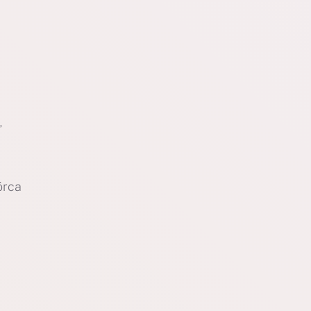
,
órca