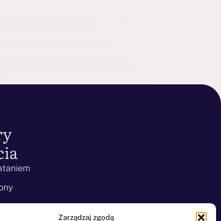
ry
cia
ataniem
ony
miercią
Zarządzaj zgodą