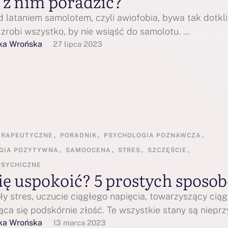
 z nim poradzić?
d lataniem samolotem, czyli awiofobia, bywa tak dotkli
 zrobi wszystko, by nie wsiąść do samolotu. …
ka Wrońska
27 lipca 2023
ERAPEUTYCZNE
,
PORADNIK
,
PSYCHOLOGIA POZNAWCZA
,
GIA POZYTYWNA
,
SAMOOCENA
,
STRES
,
SZCZĘŚCIE
,
PSYCHICZNE
się uspokoić? 5 prostych sposo
y stres, uczucie ciągłego napięcia, towarzyszący ciąg
ąca się podskórnie złość. Te wszystkie stany są niepr
ka Wrońska
13 marca 2023