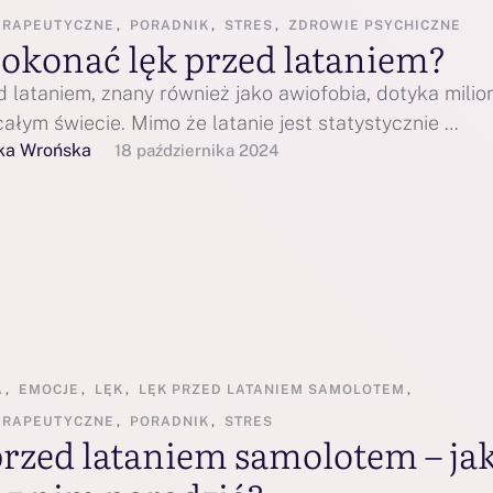
ERAPEUTYCZNE
,
PORADNIK
,
STRES
,
ZDROWIE PSYCHICZNE
pokonać lęk przed lataniem?
d lataniem, znany również jako awiofobia, dotyka mili
ałym świecie. Mimo że latanie jest statystycznie …
ka Wrońska
18 października 2024
A
,
EMOCJE
,
LĘK
,
LĘK PRZED LATANIEM SAMOLOTEM
,
ERAPEUTYCZNE
,
PORADNIK
,
STRES
przed lataniem samolotem – ja