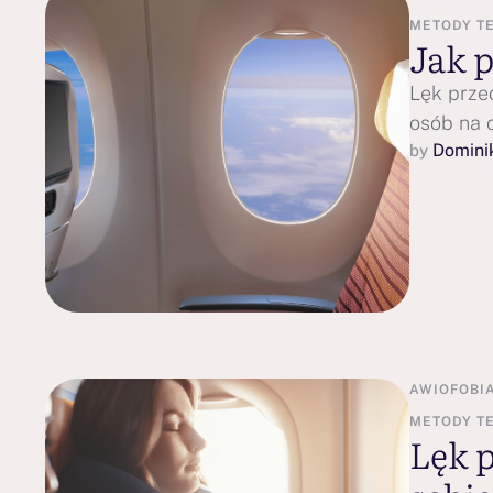
METODY T
Jak 
Lęk prze
osób na c
Domini
by 
AWIOFOBI
METODY T
Lęk 