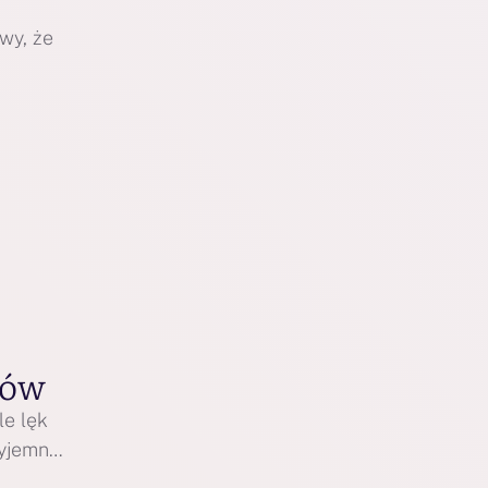
wy, że
bów
le lęk
zyjemne