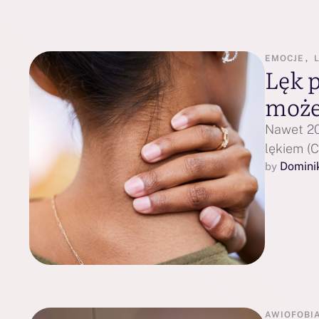
EMOCJE
,
Lęk p
może
Nawet 20
lękiem (C
Domini
by 
AWIOFOBI