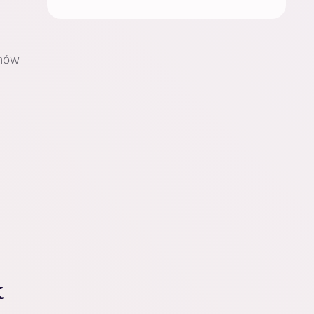
onów
k