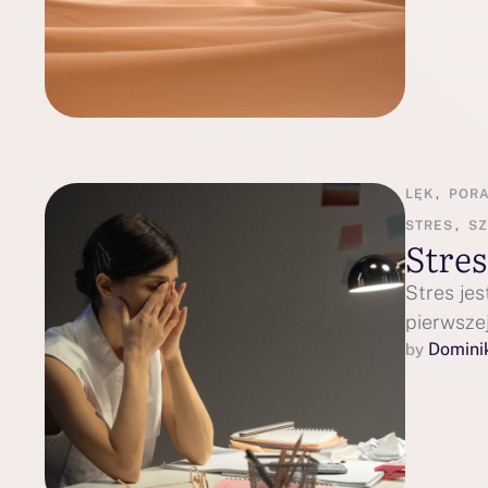
LĘK
,
POR
STRES
,
SZ
Stres
Stres je
pierwszej
Domini
by 