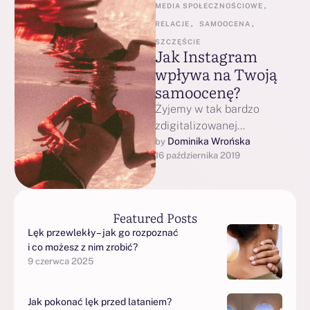
MEDIA SPOŁECZNOŚCIOWE
,
RELACJE
,
SAMOOCENA
,
SZCZĘŚCIE
Jak Instagram
wpływa na Twoją
samoocenę?
Żyjemy w tak bardzo
zdigitalizowanej
rzeczywistości, że social
Dominika Wrońska
by 
16 października 2019
media stanowią bardzo
istotną część naszego
życia. Używamy ich nie …
Featured Posts
Lęk przewlekły – jak go rozpoznać
i co możesz z nim zrobić?
9 czerwca 2025
Jak pokonać lęk przed lataniem?