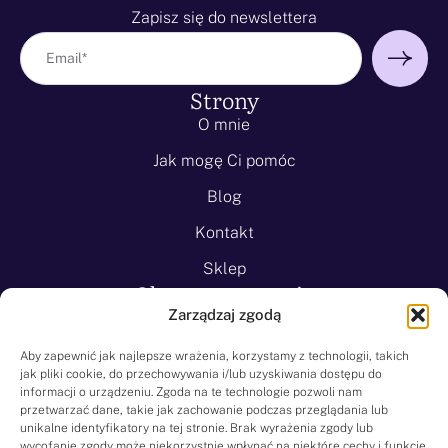
Zapisz się do newslettera
Strony
O mnie
Jak mogę Ci pomóc
Blog
Kontakt
Sklep
Obszary wsparcia
Zarządzaj zgodą
Lęk przed lataniem
Lęk uogólniony
Aby zapewnić jak najlepsze wrażenia, korzystamy z technologii, takich
jak pliki cookie, do przechowywania i/lub uzyskiwania dostępu do
Lęk przed śmiercią
informacji o urządzeniu. Zgoda na te technologie pozwoli nam
przetwarzać dane, takie jak zachowanie podczas przeglądania lub
Klaustrofobia
unikalne identyfikatory na tej stronie. Brak wyrażenia zgody lub
wycofanie zgody może niekorzystnie wpłynąć na niektóre cechy i funkcje.