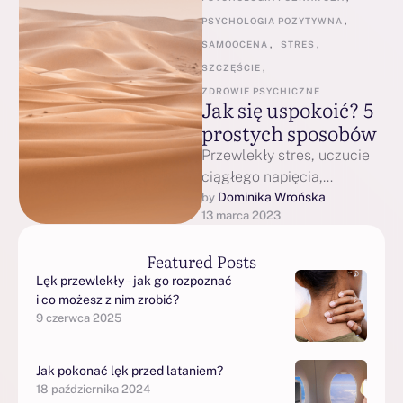
PSYCHOLOGIA POZYTYWNA
,
SAMOOCENA
,
STRES
,
SZCZĘŚCIE
,
ZDROWIE PSYCHICZNE
Jak się uspokoić? 5
prostych sposobów
Przewlekły stres, uczucie
ciągłego napięcia,
towarzyszący ciągle lęk lub
Dominika Wrońska
by 
13 marca 2023
gotująca się podskórnie
złość. Te wszystkie stany są
Featured Posts
nieprzyjemne …
Lęk przewlekły – jak go rozpoznać
i co możesz z nim zrobić?
9 czerwca 2025
Jak pokonać lęk przed lataniem?
18 października 2024