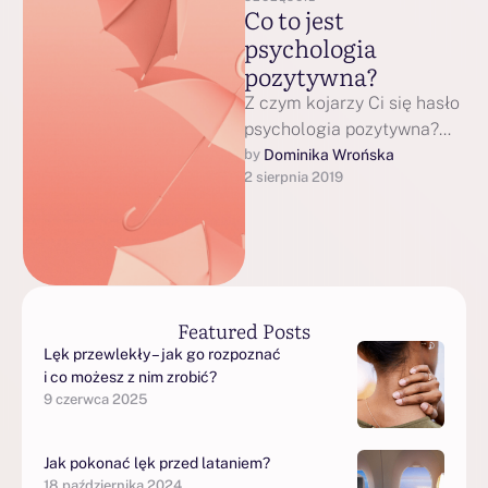
Co to jest
psychologia
pozytywna?
Z czym kojarzy Ci się hasło
psychologia pozytywna?
Czy jedynie z pozytywnymi
Dominika Wrońska
by 
2 sierpnia 2019
emocjami i wieczną
radością? Z wizją …
Featured Posts
Lęk przewlekły – jak go rozpoznać
i co możesz z nim zrobić?
9 czerwca 2025
Jak pokonać lęk przed lataniem?
18 października 2024