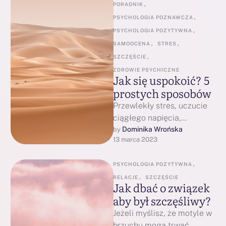
PORADNIK
,
PSYCHOLOGIA POZNAWCZA
,
PSYCHOLOGIA POZYTYWNA
,
SAMOOCENA
,
STRES
,
SZCZĘŚCIE
,
ZDROWIE PSYCHICZNE
Jak się uspokoić? 5
prostych sposobów
Przewlekły stres, uczucie
ciągłego napięcia,
towarzyszący ciągle lęk lub
Dominika Wrońska
by 
13 marca 2023
gotująca się podskórnie
złość. Te wszystkie stany są
PSYCHOLOGIA POZYTYWNA
,
nieprzyjemne …
RELACJE
,
SZCZĘŚCIE
Jak dbać o związek
aby był szczęśliwy?
Jeżeli myślisz, że motyle w
brzuchu mogą trwać