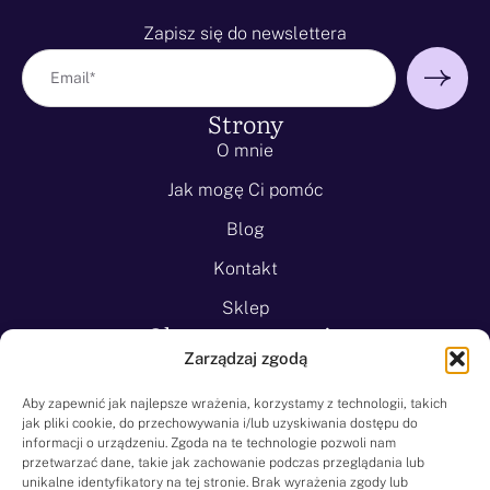
Zapisz się do newslettera
Strony
O mnie
Jak mogę Ci pomóc
Blog
Kontakt
Sklep
Obszary wsparcia
Zarządzaj zgodą
Lęk przed lataniem
Lęk uogólniony
Aby zapewnić jak najlepsze wrażenia, korzystamy z technologii, takich
jak pliki cookie, do przechowywania i/lub uzyskiwania dostępu do
Lęk przed śmiercią
informacji o urządzeniu. Zgoda na te technologie pozwoli nam
przetwarzać dane, takie jak zachowanie podczas przeglądania lub
Klaustrofobia
unikalne identyfikatory na tej stronie. Brak wyrażenia zgody lub